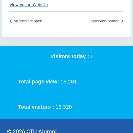
View Venue Website
All rides are open
Lighthouse parade
Visitors today :
6
Total page view:
15,261
Total visitors :
13,320
© 2026 CTU Alumni