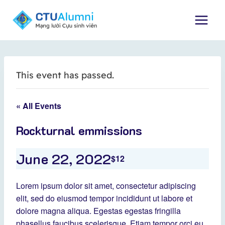
Skip
to
content
This event has passed.
« All Events
Rockturnal emmissions
June 22, 2022
$12
Lorem ipsum dolor sit amet, consectetur adipiscing
elit, sed do eiusmod tempor incididunt ut labore et
dolore magna aliqua. Egestas egestas fringilla
phasellus faucibus scelerisque. Etiam tempor orci eu