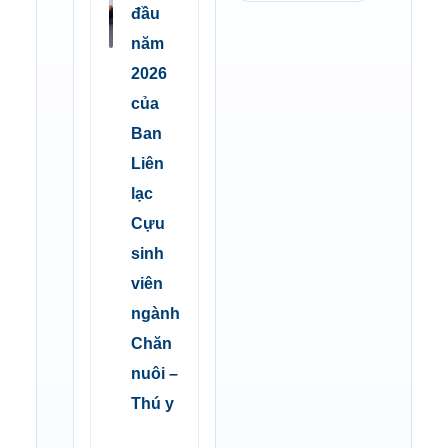
đầu
năm
2026
của
Ban
Liên
lạc
Cựu
sinh
viên
ngành
Chăn
nuôi –
Thú y