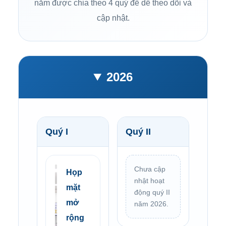
năm được chia theo 4 quý để dễ theo dõi và
cập nhật.
2026
Quý I
Quý II
Chưa cập
Họp
nhật hoạt
mặt
động quý II
mở
năm 2026.
rộng