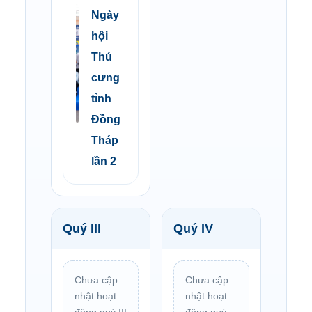
Ngày
hội
Thú
cưng
tỉnh
Đồng
Tháp
lần 2
Quý III
Quý IV
Chưa cập
Chưa cập
nhật hoạt
nhật hoạt