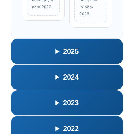
động quý III
động quý
năm 2026.
IV năm
2026.
2025
2024
2023
2022