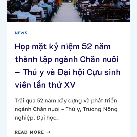
BIẾN,
CÔNG
NGHỆ
THỰC
NEWS
PHẨM
VÀ
Họp mặt kỷ niệm 52 năm
CÔNG
thành lập ngành Chăn nuôi
NGHỆ
SAU
– Thú y và Đại hội Cựu sinh
THU
HOẠCH
viên lần thứ XV
Trải qua 52 năm xây dựng và phát triển,
ngành Chăn nuôi – Thú y, Trường Nông
nghiệp, Đại học…
HỌP
READ MORE