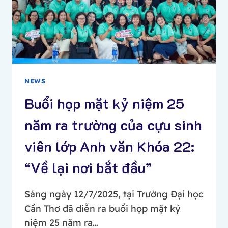
HỌC
CẦN
THƠ:
KẾT
NỐI
TRUYỀN
THỐNG,
NEWS
KIẾN
TẠO
Buổi họp mặt kỷ niệm 25
TƯƠNG
năm ra trường của cựu sinh
LAI
viên lớp Anh văn Khóa 22:
“Về lại nơi bắt đầu”
Sáng ngày 12/7/2025, tại Trường Đại học
Cần Thơ đã diễn ra buổi họp mặt kỷ
niệm 25 năm ra…