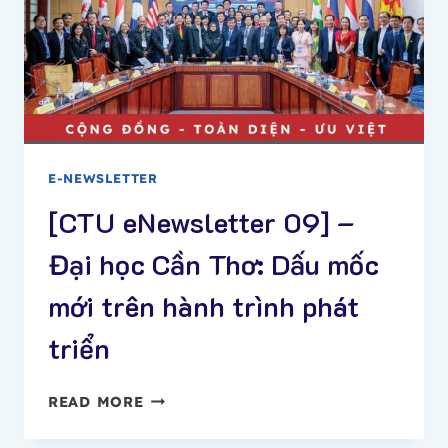
CHUẨN
GIÁO
SƯ,
PHÓ
GIÁO
SƯ
E-NEWSLETTER
[CTU eNewsletter 09] –
Đại học Cần Thơ: Dấu mốc
mới trên hành trình phát
triển
[CTU
READ MORE
ENEWSLETTER
09]