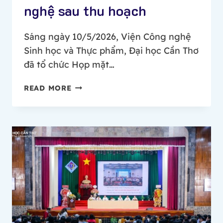
nghệ sau thu hoạch
Sáng ngày 10/5/2026, Viện Công nghệ
Sinh học và Thực phẩm, Đại học Cần Thơ
đã tổ chức Họp mặt…
HỌP
READ MORE
MẶT
TRUYỀN
THỐNG
KỶ
NIỆM
48
NĂM
NGÀY
THÀNH
LẬP
NGÀNH
CHẾ