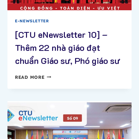
THỨC
–
TIẾP
E-NEWSLETTER
BƯỚC
TIÊN
[CTU eNewsletter 10] –
PHONG
Thêm 22 nhà giáo đạt
chuẩn Giáo sư, Phó giáo sư
[CTU
READ MORE
ENEWSLETTER
10]
–
THÊM
22
NHÀ
GIÁO
ĐẠT