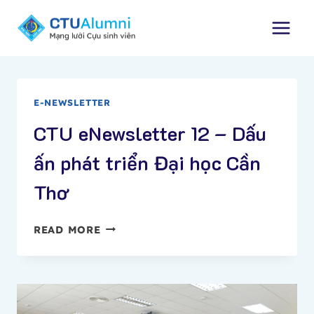
Skip
to
content
E-NEWSLETTER
CTU eNewsletter 12 – Dấu
ấn phát triển Đại học Cần
Thơ
CTU
READ MORE
ENEWSLETTER
12
–
DẤU
ẤN