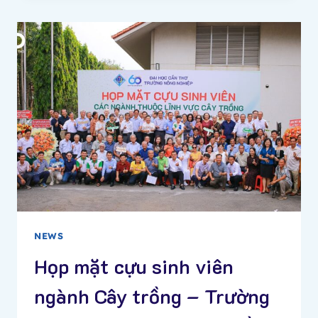
–
ĐẠI
HỌC
CẦN
THƠ:
DẤU
MỐC
MỚI
TRÊN
HÀNH
TRÌNH
PHÁT
TRIỂN
NEWS
Họp mặt cựu sinh viên
ngành Cây trồng – Trường