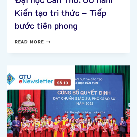
THỨ
Kiến tạo tri thức – Tiếp
XV
bước tiên phong
[CTU
READ MORE
ENEWSLETTER
SỐ
11]
–
ĐẠI
HỌC
CẦN
THƠ:
60
NĂM
KIẾN
TẠO
TRI