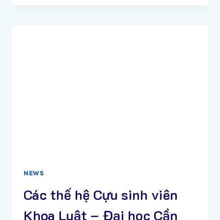
MỜI
TÀI
TRỢ
XÂY
DỰNG
TRUNG
TÂM
SINH
HOẠT
SINH
VIÊN
NEWS
Các thế hệ Cựu sinh viên
Khoa Luật – Đại học Cần