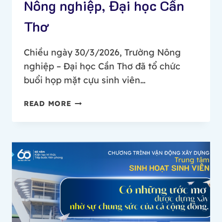
Nông nghiệp, Đại học Cần
Thơ
Chiều ngày 30/3/2026, Trường Nông
nghiệp – Đại học Cần Thơ đã tổ chức
buổi họp mặt cựu sinh viên…
HỌP
READ MORE
MẶT
CỰU
SINH
VIÊN
NGÀNH
CÂY
TRỒNG
–
TRƯỜNG
NÔNG