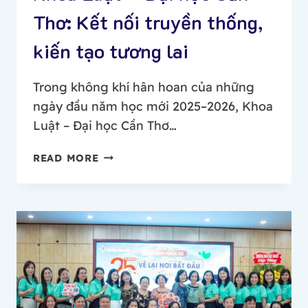
Thơ: Kết nối truyền thống,
kiến tạo tương lai
Trong không khí hân hoan của những
ngày đầu năm học mới 2025–2026, Khoa
Luật – Đại học Cần Thơ…
CÁC
READ MORE
THẾ
HỆ
CỰU
SINH
VIÊN
KHOA
LUẬT
–
ĐẠI