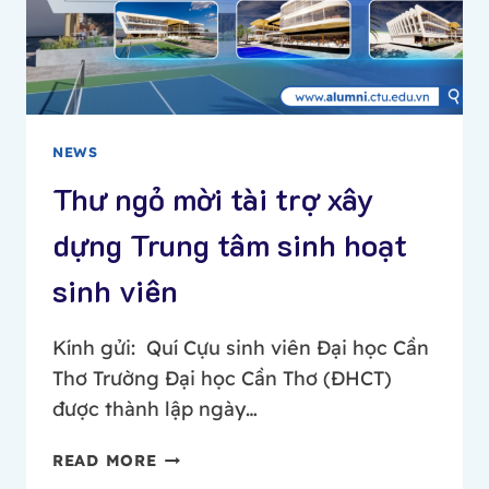
NGHIỆP,
ĐẠI
HỌC
CẦN
THƠ
NEWS
Thư ngỏ mời tài trợ xây
dựng Trung tâm sinh hoạt
sinh viên
Kính gửi: Quí Cựu sinh viên Đại học Cần
Thơ Trường Đại học Cần Thơ (ĐHCT)
được thành lập ngày…
THƯ
READ MORE
NGỎ