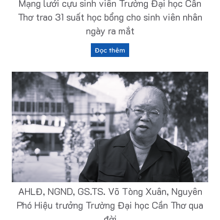
Mạng lưới cựu sinh viên Trường Đại học Cần
ê
Thơ trao 31 suất học bổng cho sinh viên nhân
n
ngày ra mắt
n
g
à
M
Đọc thêm
n
ạ
h
n
C
g
h
l
ă
ư
n
ớ
n
i
u
c
ô
ự
i
u
–
s
T
i
h
n
ú
h
AHLĐ, NGND, GS.TS. Võ Tòng Xuân, Nguyên
y
v
Phó Hiệu trưởng Trường Đại học Cần Thơ qua
l
i
ầ
đời
ê