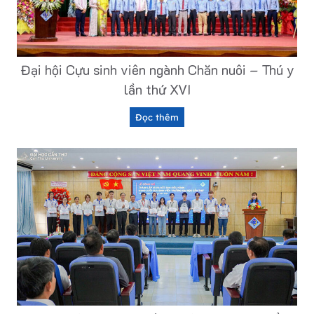
Đại hội Cựu sinh viên ngành Chăn nuôi – Thú y
lần thứ XVI
Đ
Đọc thêm
ạ
i
h
ộ
i
C
ự
u
s
i
n
h
v
i